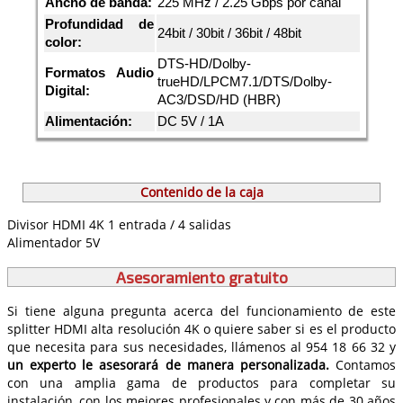
Ancho de banda:
225 MHz / 2.25 Gbps por canal
Profundidad de
24bit / 30bit / 36bit / 48bit
color:
DTS-HD/Dolby-
Formatos Audio
trueHD/LPCM7.1/DTS/Dolby-
Digital:
AC3/DSD/HD (HBR)
Alimentación:
DC 5V / 1A
Contenido de la caja
Divisor HDMI 4K 1 entrada / 4 salidas
Alimentador 5V
Asesoramiento gratuito
Si tiene alguna pregunta acerca del funcionamiento de este
splitter HDMI alta resolución 4K o quiere saber si es el producto
que necesita para sus necesidades, llámenos al 954 18 66 32 y
un experto le asesorará de manera personalizada.
Contamos
con una amplia gama de productos para completar su
instalación, con los mejores profesionales y con más de 30 años