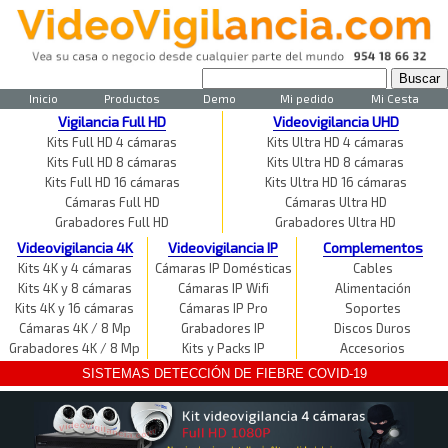
Inicio
Productos
Demo
Mi pedido
Mi Cesta
Vigilancia Full HD
Videovigilancia UHD
Kits Full HD 4 cámaras
Kits Ultra HD 4 cámaras
Kits Full HD 8 cámaras
Kits Ultra HD 8 cámaras
Kits Full HD 16 cámaras
Kits Ultra HD 16 cámaras
Cámaras Full HD
Cámaras Ultra HD
Grabadores Full HD
Grabadores Ultra HD
Videovigilancia 4K
Videovigilancia IP
Complementos
Kits 4K y 4 cámaras
Cámaras IP Domésticas
Cables
Kits 4K y 8 cámaras
Cámaras IP Wifi
Alimentación
Kits 4K y 16 cámaras
Cámaras IP Pro
Soportes
Cámaras 4K / 8 Mp
Grabadores IP
Discos Duros
Grabadores 4K / 8 Mp
Kits y Packs IP
Accesorios
SISTEMAS DETECCIÓN DE FIEBRE COVID-19