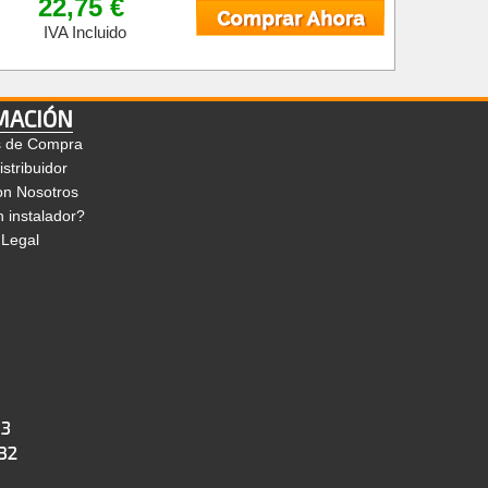
22,75 €
IVA Incluido
MACIÓN
s de Compra
stribuidor
on Nosotros
 instalador?
 Legal