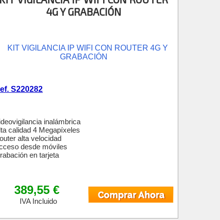
4G Y GRABACIÓN
ef. S220282
ideovigilancia inalámbrica
lta calidad 4 Megapíxeles
outer alta velocidad
cceso desde móviles
rabación en tarjeta
389,55 €
IVA Incluido