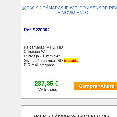
Ref. S220362
Kit cámaras IP Full HD
Conexión Wifi
Lente fija 2.8 mm 94º
Grabación en microSD
incluida
PIR real integrado
237,35 €
IVA Incluido
PACK 2 CÁMARAS IP WIFI 4 MP