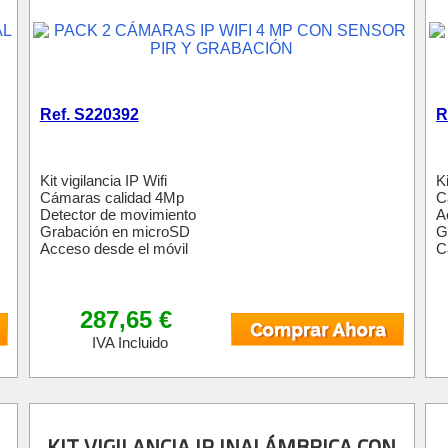
Ref. S220392
R
Kit vigilancia IP Wifi
Ki
Cámaras calidad 4Mp
C
Detector de movimiento
A
Grabación en microSD
G
Acceso desde el móvil
C
287,65 €
IVA Incluido
KIT VIGILANCIA IP INALÁMBRICA CON