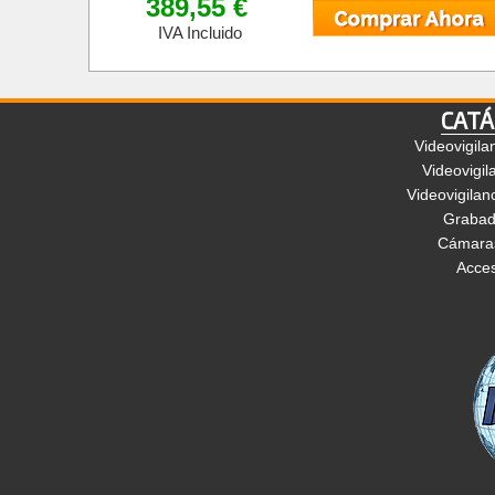
389,55 €
IVA Incluido
CATÁ
Videovigila
Videovigil
Videovigilan
Grabad
Cámaras
Acces