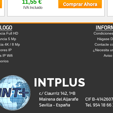
11,55 €
IVA Incluido
LOGO
INFOR
ncia Full HD
Condicione
ancia 5 Mp
Hágase Di
cia 4K / 8 Mp
Contacte c
ores IP
¿Necesita un
 IP Wifi
Aviso
orios