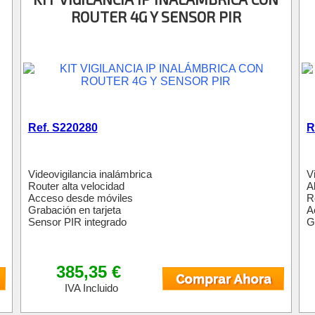
ROUTER 4G Y SENSOR PIR
Ref. S220280
R
Videovigilancia inalámbrica
V
Router alta velocidad
A
Acceso desde móviles
R
Grabación en tarjeta
A
Sensor PIR integrado
G
385,35 €
IVA Incluido