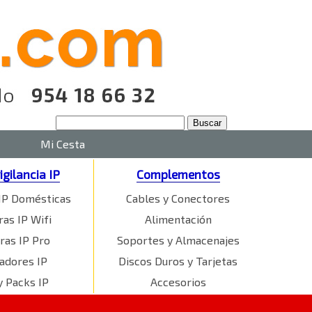
Mi Cesta
igilancia IP
Complementos
IP Domésticas
Cables y Conectores
as IP Wifi
Alimentación
ras IP Pro
Soportes y Almacenajes
adores IP
Discos Duros y Tarjetas
y Packs IP
Accesorios