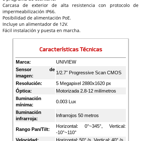
Carcasa de exterior de alta resistencia con protocolo de
impermeabilización IP66.
Posibilidad de alimentación PoE.
Incluye un alimentador de 12V.
Fácil instalación y puesta en marcha.
Características Técnicas
Marca:
UNIVIEW
Sensor de
1/2.7" Progressive Scan CMOS
imagen:
Resolución:
5 Megapixel 2880x1620 px
Óptica:
Motorizada 2.8-12 milímetros
Iluminación
0.003 Lux
mínima:
Iluminación
Infrarrojos 50 metros
infrarroja:
Horizontal: 0°~345°, Vertical:
Rango Pan/Tilt:
-10°~110°
Velocidad:
Horizontal: 50° /s, Vertical: 40° /s