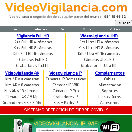
Inicio
Productos
Demo
Mi pedido
Mi Cesta
Vigilancia Full HD
Videovigilancia UHD
Kits Full HD 4 cámaras
Kits Ultra HD 4 cámaras
Kits Full HD 8 cámaras
Kits Ultra HD 8 cámaras
Kits Full HD 16 cámaras
Kits Ultra HD 16 cámaras
Cámaras Full HD
Cámaras Ultra HD
Grabadores Full HD
Grabadores Ultra HD
Videovigilancia 4K
Videovigilancia IP
Complementos
Kits 4K y 4 cámaras
Cámaras IP Domésticas
Cables
Kits 4K y 8 cámaras
Cámaras IP Wifi
Alimentación
Kits 4K y 16 cámaras
Cámaras IP Pro
Soportes
Cámaras 4K / 8 Mp
Grabadores IP
Discos Duros
Grabadores 4K / 8 Mp
Kits y Packs IP
Accesorios
SISTEMAS DETECCIÓN DE FIEBRE COVID-19