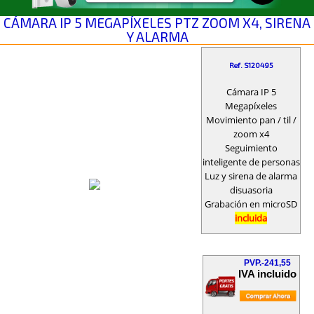
CÁMARA IP 5 MEGAPÍXELES PTZ ZOOM X4, SIRENA
Y ALARMA
Ref. S120495
Cámara IP 5
Megapíxeles
Movimiento pan / til /
zoom x4
Seguimiento
inteligente de personas
Luz y sirena de alarma
disuasoria
Grabación en microSD
incluida
PVP.-241,55
IVA incluido