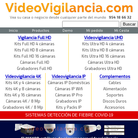
Inicio
Productos
Demo
Mi pedido
Mi Cesta
Vigilancia Full HD
Videovigilancia UHD
Kits Full HD 4 cámaras
Kits Ultra HD 4 cámaras
Kits Full HD 8 cámaras
Kits Ultra HD 8 cámaras
Kits Full HD 16 cámaras
Kits Ultra HD 16 cámaras
Cámaras Full HD
Cámaras Ultra HD
Grabadores Full HD
Grabadores Ultra HD
Videovigilancia 4K
Videovigilancia IP
Complementos
Kits 4K y 4 cámaras
Cámaras IP Domésticas
Cables
Kits 4K y 8 cámaras
Cámaras IP Wifi
Alimentación
Kits 4K y 16 cámaras
Cámaras IP Pro
Soportes
Cámaras 4K / 8 Mp
Grabadores IP
Discos Duros
Grabadores 4K / 8 Mp
Kits y Packs IP
Accesorios
SISTEMAS DETECCIÓN DE FIEBRE COVID-19