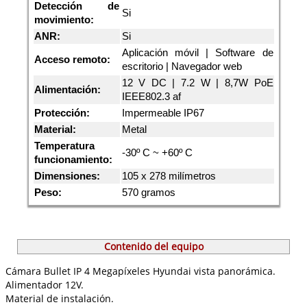
Detección de
Si
movimiento:
ANR:
Si
Aplicación móvil | Software de
Acceso remoto:
escritorio | Navegador web
12 V DC | 7.2 W | 8,7W PoE
Alimentación:
IEEE802.3 af
Protección:
Impermeable IP67
Material:
Metal
Temperatura
-30º C ~ +60º C
funcionamiento:
Dimensiones:
105 x 278 milímetros
Peso:
570 gramos
Contenido del equipo
Cámara Bullet IP 4 Megapíxeles Hyundai vista panorámica.
Alimentador 12V.
Material de instalación.