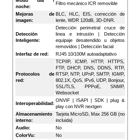
Modo día /
Filtro mecánico ICR removible
noche:
Mejoras de
BLC, HLC, EIS, corrección de
imagen:
lente, WDR 120dB, 3D-DNR.
Detección perimetral cruce de
Detección
linea e intrusión | Detección
Inteligente:
equipaje desatendido u objetos
removidos | Detección facial
Interfaz de red:
RJ45 10/100M autoadaptativo
TCP/IP, ICMP, HTTP, HTTPS,
FTP, DHCP, DNS, DDNS, RTP,
Protocolos de
RTSP, NTP, UPnP, SMTP, IGMP,
red:
802.1X, QoS, IPv6, UDP, Bonjour,
SSL/TLS, PPPoE, SNMP,
Websocket
ONVIF | ISAPI | SDK | plug &
Interoperabilidad:
play con NVR nextgen
Almacenamiento
Tarjeta MicroSD, Max 256 GB (no
interno:
incluida)
Audio:
No
ColorVu:
No