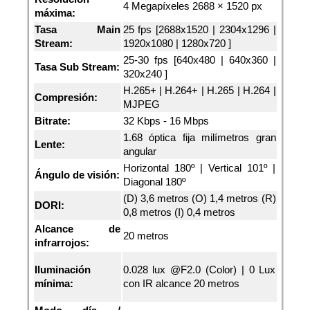
4 Megapíxeles 2688 × 1520 px
máxima:
Tasa Main
25 fps [2688x1520 | 2304x1296 |
Stream:
1920x1080 | 1280x720 ]
25-30 fps [640x480 | 640x360 |
Tasa Sub Stream:
320x240 ]
H.265+ | H.264+ | H.265 | H.264 |
Compresión:
MJPEG
Bitrate:
32 Kbps - 16 Mbps
1.68 óptica fija milímetros gran
Lente:
angular
Horizontal 180º | Vertical 101º |
Ángulo de visión:
Diagonal 180º
(D) 3,6 metros (O) 1,4 metros (R)
DORI:
0,8 metros (I) 0,4 metros
Alcance de
20 metros
infrarrojos:
Iluminación
0.028 lux @F2.0 (Color) | 0 Lux
mínima:
con IR alcance 20 metros