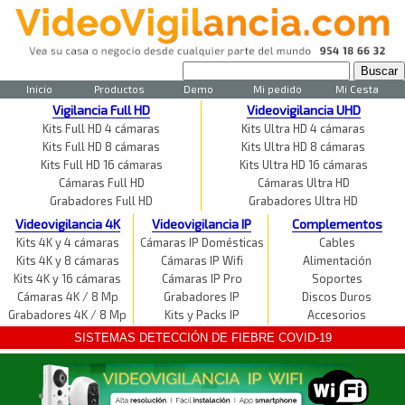
Inicio
Productos
Demo
Mi pedido
Mi Cesta
Vigilancia Full HD
Videovigilancia UHD
Kits Full HD 4 cámaras
Kits Ultra HD 4 cámaras
Kits Full HD 8 cámaras
Kits Ultra HD 8 cámaras
Kits Full HD 16 cámaras
Kits Ultra HD 16 cámaras
Cámaras Full HD
Cámaras Ultra HD
Grabadores Full HD
Grabadores Ultra HD
Videovigilancia 4K
Videovigilancia IP
Complementos
Kits 4K y 4 cámaras
Cámaras IP Domésticas
Cables
Kits 4K y 8 cámaras
Cámaras IP Wifi
Alimentación
Kits 4K y 16 cámaras
Cámaras IP Pro
Soportes
Cámaras 4K / 8 Mp
Grabadores IP
Discos Duros
Grabadores 4K / 8 Mp
Kits y Packs IP
Accesorios
SISTEMAS DETECCIÓN DE FIEBRE COVID-19