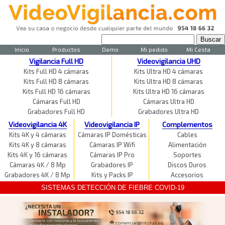
Inicio
Productos
Demo
Mi pedido
Mi Cesta
Vigilancia Full HD
Videovigilancia UHD
Kits Full HD 4 cámaras
Kits Ultra HD 4 cámaras
Kits Full HD 8 cámaras
Kits Ultra HD 8 cámaras
Kits Full HD 16 cámaras
Kits Ultra HD 16 cámaras
Cámaras Full HD
Cámaras Ultra HD
Grabadores Full HD
Grabadores Ultra HD
Videovigilancia 4K
Videovigilancia IP
Complementos
Kits 4K y 4 cámaras
Cámaras IP Domésticas
Cables
Kits 4K y 8 cámaras
Cámaras IP Wifi
Alimentación
Kits 4K y 16 cámaras
Cámaras IP Pro
Soportes
Cámaras 4K / 8 Mp
Grabadores IP
Discos Duros
Grabadores 4K / 8 Mp
Kits y Packs IP
Accesorios
SISTEMAS DETECCIÓN DE FIEBRE COVID-19