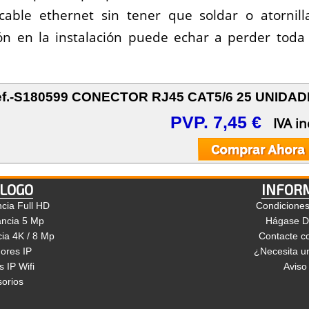
ble ethernet sin tener que soldar o atornilla
ón en la instalación puede echar a perder toda
f.-S180599 CONECTOR RJ45 CAT5/6 25 UNIDA
PVP. 7,45 €
IVA in
LOGO
INFOR
ncia Full HD
Condicione
ancia 5 Mp
Hágase Di
cia 4K / 8 Mp
Contacte c
ores IP
¿Necesita un
 IP Wifi
Aviso
orios