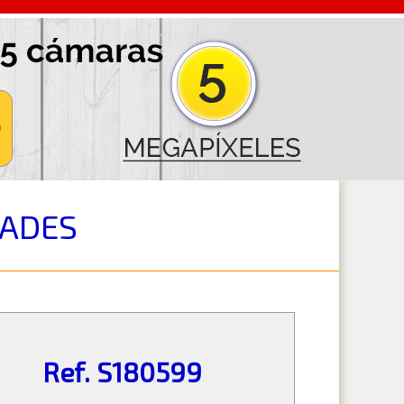
DADES
Ref. S180599