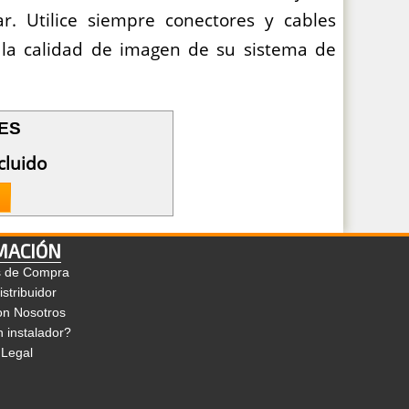
r. Utilice siempre conectores y cables
 la calidad de imagen de su sistema de
DES
cluido
MACIÓN
s de Compra
stribuidor
on Nosotros
 instalador?
 Legal