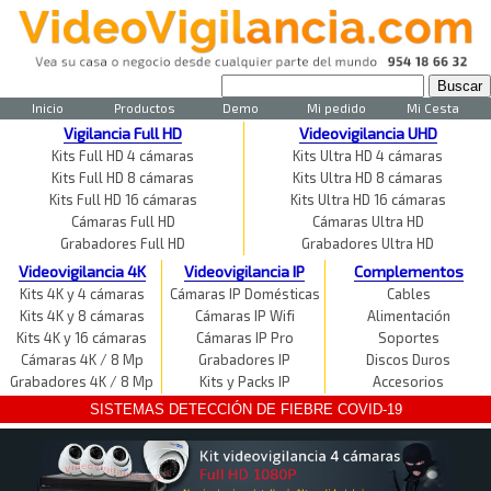
Inicio
Productos
Demo
Mi pedido
Mi Cesta
Vigilancia Full HD
Videovigilancia UHD
Kits Full HD 4 cámaras
Kits Ultra HD 4 cámaras
Kits Full HD 8 cámaras
Kits Ultra HD 8 cámaras
Kits Full HD 16 cámaras
Kits Ultra HD 16 cámaras
Cámaras Full HD
Cámaras Ultra HD
Grabadores Full HD
Grabadores Ultra HD
Videovigilancia 4K
Videovigilancia IP
Complementos
Kits 4K y 4 cámaras
Cámaras IP Domésticas
Cables
Kits 4K y 8 cámaras
Cámaras IP Wifi
Alimentación
Kits 4K y 16 cámaras
Cámaras IP Pro
Soportes
Cámaras 4K / 8 Mp
Grabadores IP
Discos Duros
Grabadores 4K / 8 Mp
Kits y Packs IP
Accesorios
SISTEMAS DETECCIÓN DE FIEBRE COVID-19