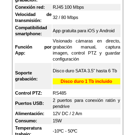
Conexión red:
RJ45 100 Mbps
Velocidad de
32 / 80 Mbps
transmisión:
Compatibilidad
App gratuita para iOS y Android
smartphone:
Visionado cámaras en directo,
Función por
grabación manual, captura
App:
imagen, control PTZ y guardar
configuración
Disco duro SATA 3.5" hasta 6 Tb
Soporte
grabación:
Disco duro 1 Tb incluido
Control PTZ:
RS485
2 puertos para conexión ratón y
Puertos USB:
pendrive
Alimentación:
12V DC / 2 Am
Consumo:
15W
Temperatura
-10ºC - 50ºC
trabajo: