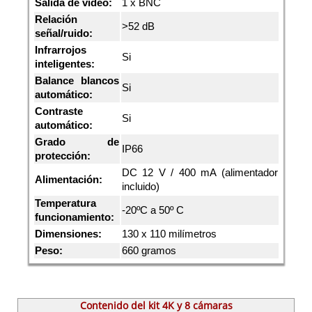
Salida de vídeo:
1 x BNC
Relación
>52 dB
señal/ruido:
Infrarrojos
Si
inteligentes:
Balance blancos
Si
automático:
Contraste
Si
automático:
Grado de
IP66
protección:
DC 12 V / 400 mA (alimentador
Alimentación:
incluido)
Temperatura
-20ºC a 50º C
funcionamiento:
Dimensiones:
130 x 110 milímetros
Peso:
660 gramos
Contenido del kit 4K y 8 cámaras