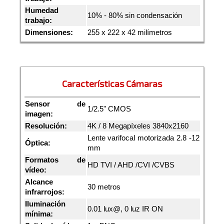
Humedad
10% - 80% sin condensación
trabajo:
Dimensiones:
255 x 222 x 42 milímetros
Características Cámaras
Sensor de
1/2.5" CMOS
imagen:
Resolución:
4K / 8 Megapíxeles 3840x2160
Lente varifocal motorizada 2.8 -12
Óptica:
mm
Formatos de
HD TVI / AHD /CVI /CVBS
vídeo:
Alcance
30 metros
infrarrojos:
Iluminación
0.01 lux@, 0 luz IR ON
mínima: