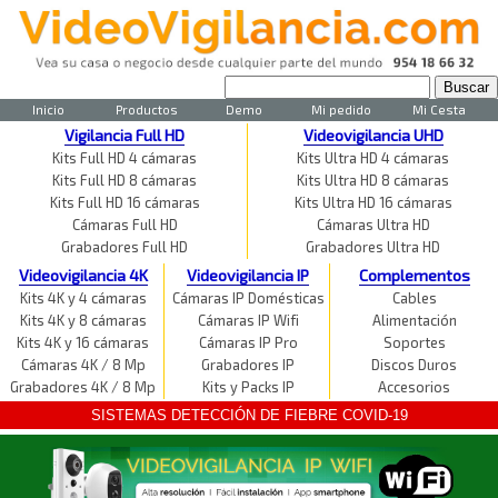
Inicio
Productos
Demo
Mi pedido
Mi Cesta
Vigilancia Full HD
Videovigilancia UHD
Kits Full HD 4 cámaras
Kits Ultra HD 4 cámaras
Kits Full HD 8 cámaras
Kits Ultra HD 8 cámaras
Kits Full HD 16 cámaras
Kits Ultra HD 16 cámaras
Cámaras Full HD
Cámaras Ultra HD
Grabadores Full HD
Grabadores Ultra HD
Videovigilancia 4K
Videovigilancia IP
Complementos
Kits 4K y 4 cámaras
Cámaras IP Domésticas
Cables
Kits 4K y 8 cámaras
Cámaras IP Wifi
Alimentación
Kits 4K y 16 cámaras
Cámaras IP Pro
Soportes
Cámaras 4K / 8 Mp
Grabadores IP
Discos Duros
Grabadores 4K / 8 Mp
Kits y Packs IP
Accesorios
SISTEMAS DETECCIÓN DE FIEBRE COVID-19