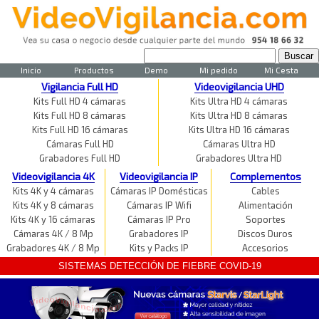
Inicio
Productos
Demo
Mi pedido
Mi Cesta
Vigilancia Full HD
Videovigilancia UHD
Kits Full HD 4 cámaras
Kits Ultra HD 4 cámaras
Kits Full HD 8 cámaras
Kits Ultra HD 8 cámaras
Kits Full HD 16 cámaras
Kits Ultra HD 16 cámaras
Cámaras Full HD
Cámaras Ultra HD
Grabadores Full HD
Grabadores Ultra HD
Videovigilancia 4K
Videovigilancia IP
Complementos
Kits 4K y 4 cámaras
Cámaras IP Domésticas
Cables
Kits 4K y 8 cámaras
Cámaras IP Wifi
Alimentación
Kits 4K y 16 cámaras
Cámaras IP Pro
Soportes
Cámaras 4K / 8 Mp
Grabadores IP
Discos Duros
Grabadores 4K / 8 Mp
Kits y Packs IP
Accesorios
SISTEMAS DETECCIÓN DE FIEBRE COVID-19