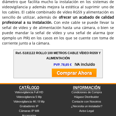
diámetro que facilita mucho la instalación en los sistemas de
videovigilancia y además mejora la estética al suprimir uno de
los cables. El cable combinado de vídeo RG59 y alimentación es
sencillo de utilizar, además de
ofrecer un acabado de calidad
profesional a su instalación.
Con este cable se puede llevar la
señal de vídeo y de alimentación hasta una cámara, o bien se
puede mandar la señal de vídeo y una señal de alarma (por
ejemplo un PIR) en los casos en los que se cuente con toma de
corriente junto a la cámara.
Ref.-S181122 ROLLO 100 METROS CABLE VÍDEO RG59 Y
ALIMENTACIÓN
IVA incluido
PVP. 78,65 €
CATÁLOGO
INFORMACIÓN
Videovigilancia Full HD
Condiciones de Compra
Videovigilancia 5 Mp
Hágase Distribuidor
Videovigilancia 4K / 8 Mp
Contacte con Nosotros
Grabadores IP
¿Necesita un instalador?
Cámaras IP Wifi
Aviso Legal
Accesorios