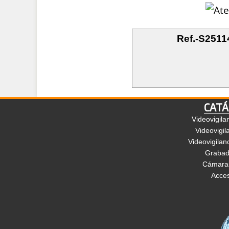
Ref.-S251
CATÁ
Videovigila
Videovigil
Videovigilan
Grabad
Cámaras
Acces