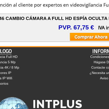
146 CAMBIO CÁMARA A FULL HD ESPÍA OCULTA
PVP. 67,75 €
IVA i
LOGO
INFOR
ncia Full HD
Condicione
ancia 5 Mp
Hágase Di
cia 4K / 8 Mp
Contacte c
ores IP
¿Necesita un
 IP Wifi
Aviso
orios