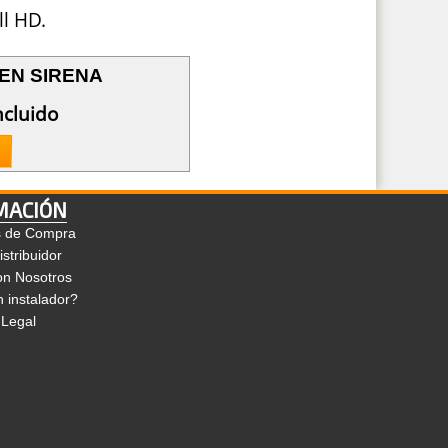
 EN SIRENA
ncluido
MACIÓN
s de Compra
stribuidor
on Nosotros
 instalador?
 Legal