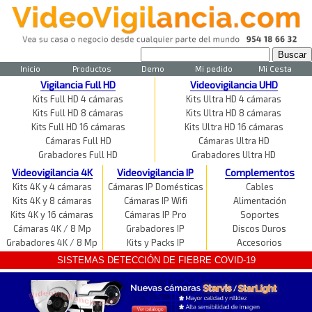
Inicio
Productos
Demo
Mi pedido
Mi Cesta
Vigilancia Full HD
Videovigilancia UHD
Kits Full HD 4 cámaras
Kits Ultra HD 4 cámaras
Kits Full HD 8 cámaras
Kits Ultra HD 8 cámaras
Kits Full HD 16 cámaras
Kits Ultra HD 16 cámaras
Cámaras Full HD
Cámaras Ultra HD
Grabadores Full HD
Grabadores Ultra HD
Videovigilancia 4K
Videovigilancia IP
Complementos
Kits 4K y 4 cámaras
Cámaras IP Domésticas
Cables
Kits 4K y 8 cámaras
Cámaras IP Wifi
Alimentación
Kits 4K y 16 cámaras
Cámaras IP Pro
Soportes
Cámaras 4K / 8 Mp
Grabadores IP
Discos Duros
Grabadores 4K / 8 Mp
Kits y Packs IP
Accesorios
SISTEMAS DETECCIÓN DE FIEBRE COVID-19